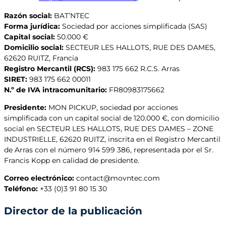
Razón social:
BAT’NTEC
Forma jurídica:
Sociedad por acciones simplificada (SAS)
Capital social:
50.000 €
Domicilio social:
SECTEUR LES HALLOTS, RUE DES DAMES,
62620 RUITZ, Francia
Registro Mercantil (RCS):
983 175 662 R.C.S. Arras
SIRET:
983 175 662 00011
N.º de IVA intracomunitario:
FR80983175662
Presidente:
MON PICKUP, sociedad por acciones
simplificada con un capital social de 120.000 €, con domicilio
social en SECTEUR LES HALLOTS, RUE DES DAMES – ZONE
INDUSTRIELLE, 62620 RUITZ, inscrita en el Registro Mercantil
de Arras con el número 914 599 386, representada por el Sr.
Francis Kopp en calidad de presidente.
Correo electrónico:
contact@movntec.com
Teléfono:
+33 (0)3 91 80 15 30
Director de la publicación