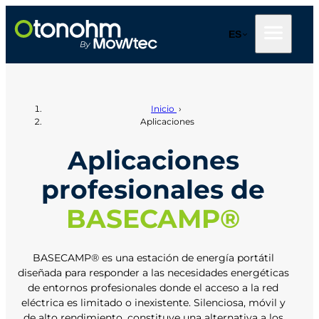
Saltar
al
ES
contenido
Inicio
›
Aplicaciones
Aplicaciones
profesionales de
BASECAMP®
BASECAMP® es una estación de energía portátil
diseñada para responder a las necesidades energéticas
de entornos profesionales donde el acceso a la red
eléctrica es limitado o inexistente. Silenciosa, móvil y
de alto rendimiento, constituye una alternativa a los