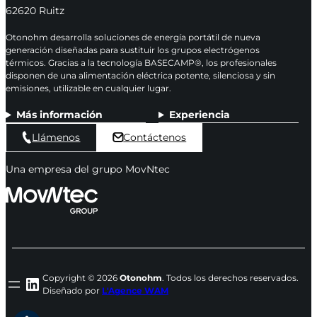
62620 Ruitz
Otonohm desarrolla soluciones de energía portátil de nueva
generación diseñadas para sustituir los grupos electrógenos
térmicos. Gracias a la tecnología BASECAMP®, los profesionales
disponen de una alimentación eléctrica potente, silenciosa y sin
emisiones, utilizable en cualquier lugar.
Más información
Experiencia
Llámenos
Contáctenos
Una empresa del grupo MovNtec
Copyright © 2026
Otonohm
. Todos los derechos reservados.
LinkedIn
Diseñado por
L'Agence WAM